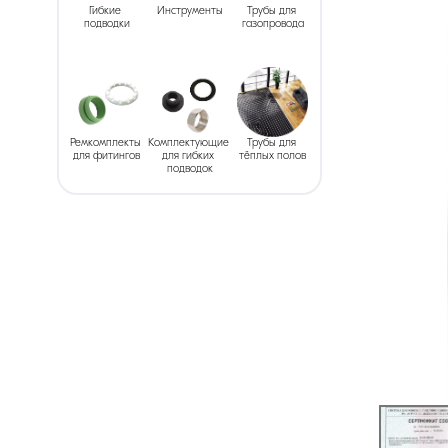
Гибкие 
Инструменты
Трубы для 
подводки
газопровода
Ремкомплекты 
Комплектующие 
Трубы для 
для фитингов
для гибких 
тёплых полов
подводок