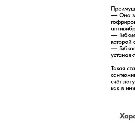
Преимуще
— Она за
гофриров
антивибр
— Гибкие
которой 
— Гибкос
установк
Такая ст
сантехни
счёт лат
как в ин
Хар