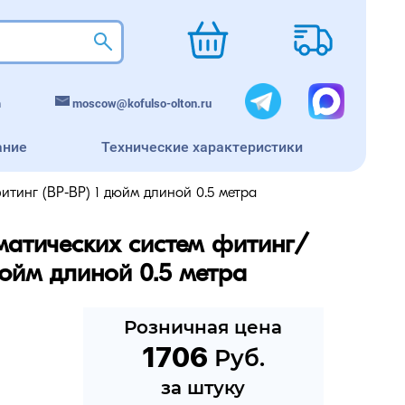
m
moscow@kofulso-olton.ru
ание
Технические характеристики
тинг (ВР-ВР) 1 дюйм длиной 0.5 метра
матических систем фитинг/
юйм длиной 0.5 метра
Розничная цена
1706
 Руб.
за штуку