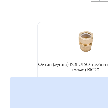
Фитинг(муфта) KOFULSO труба-вн
(мама) BIC20
Резьба
:
3/4
"(дюйм)
Розница:
480
руб.