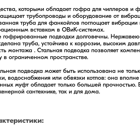
ства, которыми обладает гофра для чиллеров и ф
щищает трубопроводы и оборудование от вибраций
анная труба для фанкойлов поглощает вибрации к
ационным вставкам в ОВиК-системах.

 гофрированные подводки долговечны. Нержавеюща
сделана труба, устойчива к коррозии, высоким давл
ть монтажа . Стальная подводка позволяет компе
у в ограниченном пространстве.

альная подводка может быть использована не только
ки, водоснабжения или обвязки котлов: она вполне
унных муфт обладает только большей прочностью. В
женерной сантехнике, так и для дома.
актеристики: