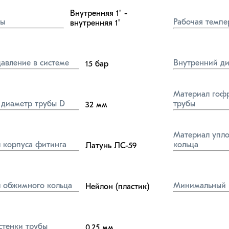
Внутренняя 1" - 
бы
Рабочая темпе
внутренняя 1"
давление в системе
Внутренний ди
15
бар
Материал гофр
диаметр трубы D
трубы
32
мм
Материал упло
 корпуса фитинга
кольца
Латунь ЛС-59
 обжимного кольца
Минимальный 
Нейлон (пластик)
стенки трубы
0,25
мм