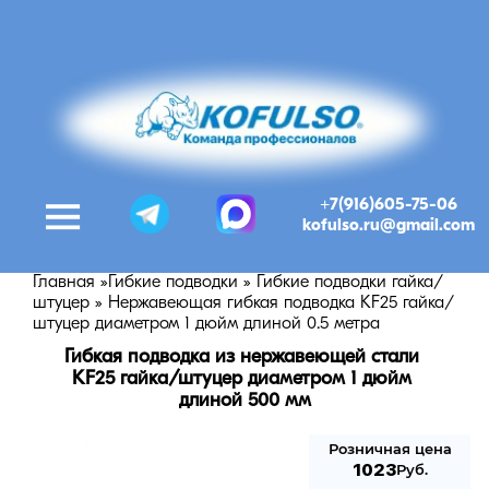
+7(916)605-75-06
kofulso.ru@gmail.com
Главная
»
Гибкие подводки
»
Гибкие подводки гайка/
штуцер
»
Нержавеющая гибкая подводка KF25 гайка/
штуцер диаметром 1 дюйм длиной 0.5 метра
Гибкая подводка из нержавеющей стали 
KF25 гайка/штуцер диаметром 1 дюйм 
длиной 500 мм
Розничная цена
1023
Руб.