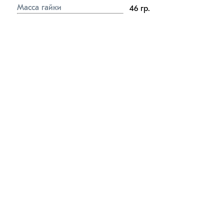
Масса гайки
46
гр.
Масса стопорного кольца 
толщиной 1мм
1,5
гр.