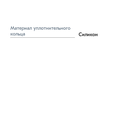
Материал уплотнительного 
кольца
Силикон
Материал обжимного кольца
Нейлон (пластик)