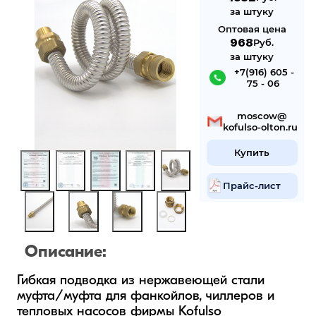
за штуку
Оптовая цена
968
Руб.
за штуку
 +7(916) 605 -
75 - 06
 mosсow@
kofulso-olton.ru
Купить
Прайс-лист
Описание:
Гибкая подводка из нержавеющей стали 
муфта/муфта для фанкойлов, чиллеров и 
тепловых насосов фирмы Kofulso 