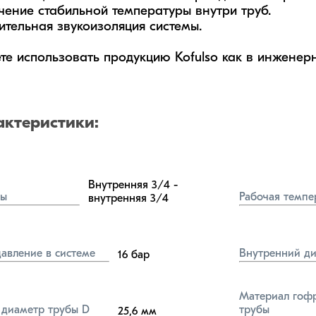
чение стабильной температуры внутри труб.

ительная звукоизоляция системы.

те использовать продукцию Kofulso как в инженерн
актеристики:
Внутренняя 3/4 - 
бы
Рабочая темпе
внутренняя 3/4
давление в системе
Внутренний ди
16
бар
Материал гофр
диаметр трубы D
трубы
25,6
мм