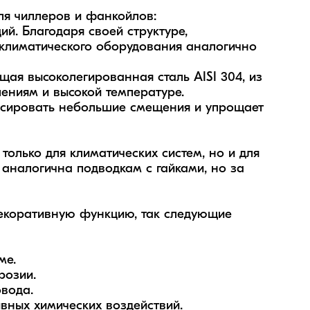
я чиллеров и фанкойлов:

. Благодаря своей структуре, 
лиматического оборудования аналогично 
я высоколегированная сталь AISI 304, из 
ениям и высокой температуре. 

нсировать небольшие смещения и упрощает 
олько для климатических систем, но и для 
 аналогична подводкам с гайками, но за 
.  

озии. 

ода.  

ных химических воздействий.
