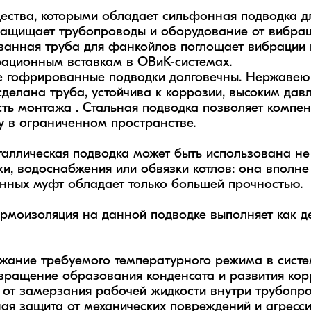
ства, которыми обладает сильфонная подводка дл
щищает трубопроводы и оборудование от вибраций
анная труба для фанкойлов поглощает вибрации к
ационным вставкам в ОВиК-системах.

 гофрированные подводки долговечны. Нержавеюща
сделана труба, устойчива к коррозии, высоким давл
ть монтажа . Стальная подводка позволяет компе
у в ограниченном пространстве.

таллическая подводка может быть использована не т
ки, водоснабжения или обвязки котлов: она вполне
унных муфт обладает только большей прочностью.



жание требуемого температурного режима в системе
вращение образования конденсата и развития корр
 от замерзания рабочей жидкости внутри трубопров
ая защита от механических повреждений и агрессив