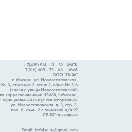
+ 7(495) 514 - 13 - 52. .|МСК
+ 7(916) 605 - 75 - 06 . .|Моб
ООО “Пайп”
г. Москва, ул. Новоостаповская,
 № 3, строение 3, этаж 3, офис № 5-6
(заезд с улицы Новоостаповской)
ля корреспонденции: 115088, г.Москва,
 г. мунициальный округ южнопортовый,
ул. Новоостаповская, д. 3, стр. 3,
пом. 6, комн. 2 с пометкой а/я 97
СБ-ВС: выходные
Email: kofulso.ru@gmail.com