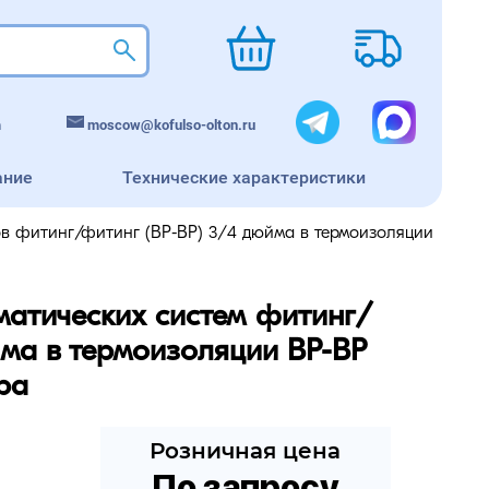
m
moscow@kofulso-olton.ru
ание
Технические характеристики
в фитинг/фитинг (ВР-ВР) 3/4 дюйма в термоизоляции
матических систем фитинг/
ма в термоизоляции ВР-ВР 
ра
Розничная цена
По запросу