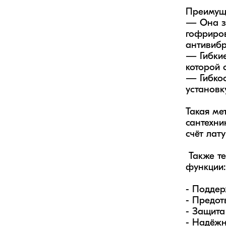
Преимуще
— Она за
гофриров
антивибр
— Гибкие
которой 
— Гибкос
установк
Такая ме
сантехни
счёт лат
 Также термоизоляция на данной подводке выполняет как декоративную функцию, так следующие 
функции: 
- Поддер
- Предот
- Защита
- Надёжн