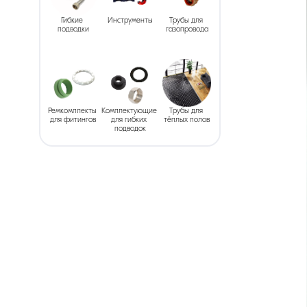
Гибкие 
Инструменты
Трубы для 
подводки
газопровода
Ремкомплекты 
Комплектующие 
Трубы для 
для фитингов
для гибких 
тёплых полов
подводок