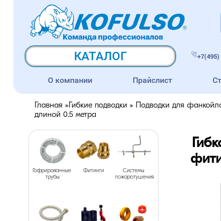
КАТАЛОГ
+7(495) 
О компании
Прайслист
С
Главная
»
Гибкие подводки
»
Подводки для фанкойл
длиной 0.5 метра
Гибк
фити
Гофрированные 
Фитинги
Системы 
трубы
пожаротушения