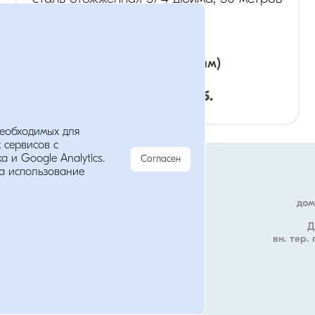
диаметр
:
3/4
(дюйм)
Розница:
314
руб.
необходимых для
 сервисов с
Мы в соц. сетях
Опт:
220
руб.
 и Google Analytics.
Согласен
анных
а использование
дом
Д
вн. тер.