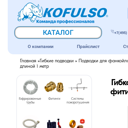
КАТАЛОГ
+7(495) 
О компании
Прайслист
С
Главная
»
Гибкие подводки
»
Подводки для фанкойл
длиной 1 метр
Гибк
фити
Гофрированные 
Фитинги
Системы 
трубы
пожаротушения