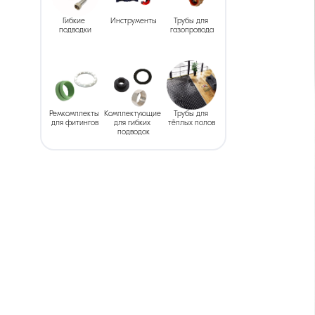
Гибкие 
Инструменты
Трубы для 
подводки
газопровода
Ремкомплекты 
Комплектующие 
Трубы для 
для фитингов
для гибких 
тёплых полов
подводок