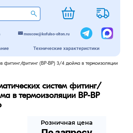
m
moscow@kofulso-olton.ru
ание
Технические характеристики
в фитинг/фитинг (ВР-ВР) 3/4 дюйма в термоизоляции
матических систем фитинг/
ма в термоизоляции ВР-ВР 
р
Розничная цена
По запросу