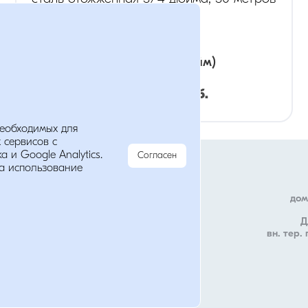
диаметр
:
3/4
(дюйм)
Розница:
314
руб.
необходимых для
 сервисов с
Мы в соц. сетях
Опт:
220
руб.
 и Google Analytics.
Согласен
анных
а использование
дом
Д
вн. тер.