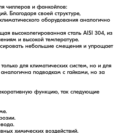
я чиллеров и фанкойлов:

. Благодаря своей структуре, 
лиматического оборудования аналогично 
я высоколегированная сталь AISI 304, из 
ениям и высокой температуре. 

нсировать небольшие смещения и упрощает 
олько для климатических систем, но и для 
 аналогична подводкам с гайками, но за 
.  

озии. 

ода.  

ных химических воздействий.
