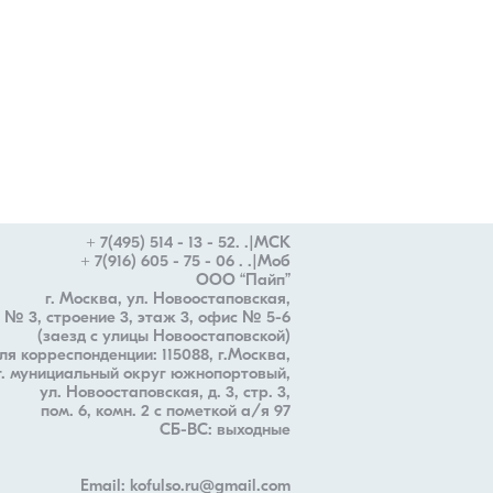
+ 7(495) 514 - 13 - 52. .|МСК
+ 7(916) 605 - 75 - 06 . .|Моб
ООО “Пайп”
г. Москва, ул. Новоостаповская,
 № 3, строение 3, этаж 3, офис № 5-6
(заезд с улицы Новоостаповской)
ля корреспонденции: 115088, г.Москва,
 г. мунициальный округ южнопортовый,
ул. Новоостаповская, д. 3, стр. 3,
пом. 6, комн. 2 с пометкой а/я 97
СБ-ВС: выходные
Email: kofulso.ru@gmail.com