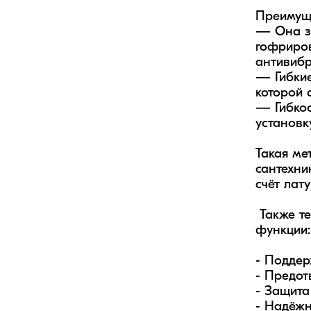
Преимуще
— Она за
гофриров
антивибр
— Гибкие
которой 
— Гибкос
установк
Такая ме
сантехни
счёт лат
 Также термоизоляция на данной подводке выполняет как декоративную функцию, так следующие 
функции: 
- Поддер
- Предот
- Защита
- Надёжн