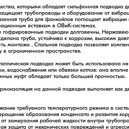
ства, которыми обладает сильфонная подводка дл
щищает трубопроводы и оборудование от вибраций
анная труба для фанкойлов поглощает вибрации к
ационным вставкам в ОВиК-системах.

 гофрированные подводки долговечны. Нержавеюща
сделана труба, устойчива к коррозии, высоким давл
ть монтажа . Стальная подводка позволяет компе
у в ограниченном пространстве.

таллическая подводка может быть использована не т
ки, водоснабжения или обвязки котлов: она вполне
унных муфт обладает только большей прочностью.



жание требуемого температурного режима в системе
вращение образования конденсата и развития корр
 от замерзания рабочей жидкости внутри трубопров
ая защита от механических повреждений и агрессив