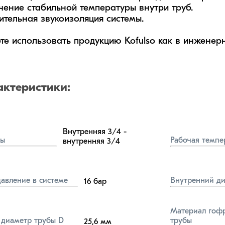
чение стабильной температуры внутри труб.

ительная звукоизоляция системы.

те использовать продукцию Kofulso как в инженерн
актеристики:
Внутренняя 3/4 - 
бы
Рабочая темпе
внутренняя 3/4
давление в системе
Внутренний ди
16
бар
Материал гофр
диаметр трубы D
трубы
25,6
мм