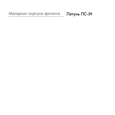
Материал корпуса фитинга
Латунь ЛС-59
Материал 
Маслобензостойкая 
уплотнительного кольца
резина
Материал обжимного кольца
Нейлон (пластик)