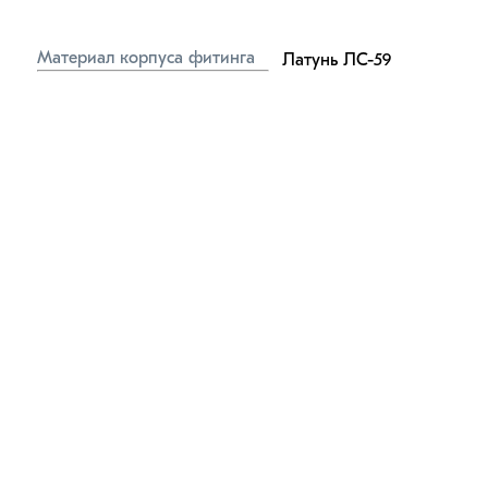
Материал корпуса фитинга
Латунь ЛС-59
Материал 
Маслобензостойкая 
уплотнительного кольца
резина
Материал обжимного кольца
Нейлон (пластик)