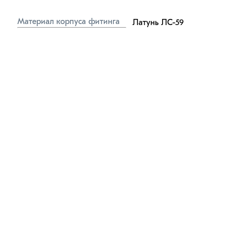
Материал корпуса фитинга
Латунь ЛС-59
Материал 
Маслобензостойкая 
уплотнительного кольца
резина
Материал обжимного кольца
Нейлон (пластик)