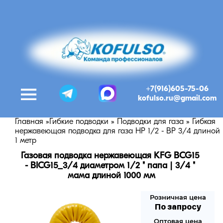
+7(916)605-75-06
kofulso.ru@gmail.com
Главная
»
Гибкие подводки
»
Подводки для газа
»
Гибкая
нержавеющая подводка для газа НР 1/2 - ВР 3/4 длиной
1 метр
Газовая подводка нержавеющая KFG BCG15 
- BICG15_3/4 диаметром 1/2 " папа | 3/4 " 
мама длиной 1000 мм
Розничная цена
По запросу
Оптовая цена