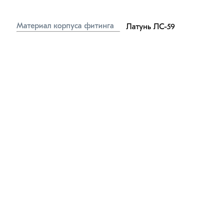
Материал корпуса фитинга
Латунь ЛС-59
Материал 
Маслобензостойкая 
уплотнительного кольца
резина
Материал обжимного кольца
Нейлон (пластик)