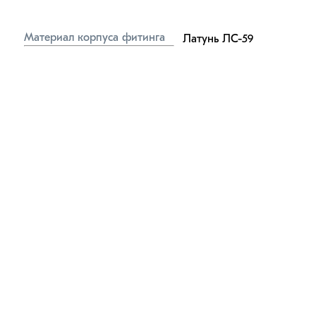
Материал корпуса фитинга
Латунь ЛС-59
Материал 
Маслобензостойкая 
уплотнительного кольца
резина
Материал обжимного кольца
Нейлон (пластик)