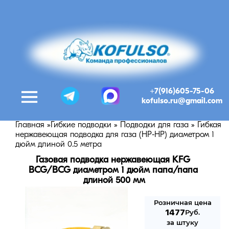
+7(916)605-75-06
kofulso.ru@gmail.com
Главная
»
Гибкие подводки
»
Подводки для газа
»
Гибкая
нержавеющая подводка для газа (НР-НР) диаметром 1
дюйм длиной 0.5 метра
Газовая подводка нержавеющая KFG 
BCG/BCG диаметром 1 дюйм папа/папа 
длиной 500 мм
Розничная цена
1477
Руб.
за штуку