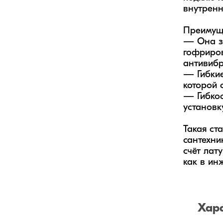
внутренн
Преимуще
— Она за
гофриров
антивибр
— Гибкие
которой 
— Гибкос
установк
Такая ст
сантехни
счёт лат
как в ин
Хар