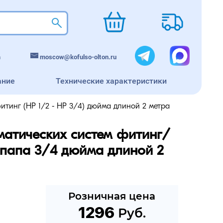
m
moscow@kofulso-olton.ru
ание
Технические характеристики
тинг (НР 1/2 - НР 3/4) дюйма длиной 2 метра
матических систем фитинг/
папа 3/4 дюйма длиной 2 
Розничная цена
1296
 Руб.