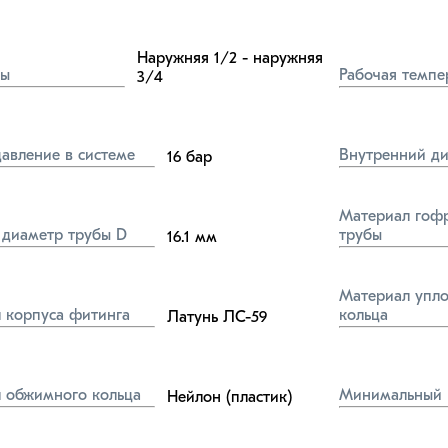
Наружняя 1/2 - наружняя 
бы
Рабочая темпе
3/4
давление в системе
Внутренний ди
16
бар
Материал гофр
диаметр трубы D
трубы
16.1
мм
Материал упло
 корпуса фитинга
кольца
Латунь ЛС-59
 обжимного кольца
Минимальный 
Нейлон (пластик)