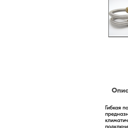
Опис
Гибкая п
предназн
климатич
подключе