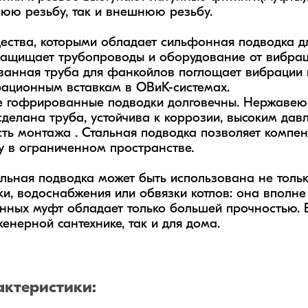
юю резьбу, так и внешнюю резьбу.

ства, которыми обладает сильфонная подводка дл
щищает трубопроводы и оборудование от вибраций
анная труба для фанкойлов поглощает вибрации к
ационным вставкам в ОВиК-системах.

 гофрированные подводки долговечны. Нержавеюща
сделана труба, устойчива к коррозии, высоким давл
ть монтажа . Стальная подводка позволяет компе
у в ограниченном пространстве.

альная подводка может быть использована не только
ки, водоснабжения или обвязки котлов: она вполне
унных муфт обладает только большей прочностью. В
женерной сантехнике, так и для дома.
актеристики: