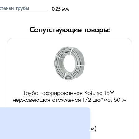
стенки трубы
0,25
мм
Сопутствующие товары:
Труба гофрированная Kofulso 15М,
нержавеющая отожженая 1/2 дюйма, 50 м
диаметр
:
1/2
(дюйм)