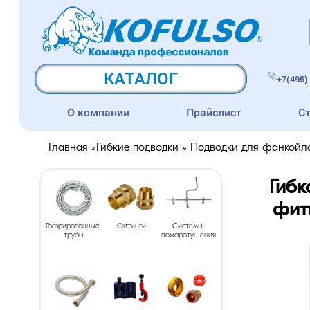
КАТАЛОГ
+7(495) 
О компании
Прайслист
С
Главная
»
Гибкие подводки
»
Подводки для фанкойл
Гибк
фит
Гофрированные 
Фитинги
Системы 
трубы
пожаротушения