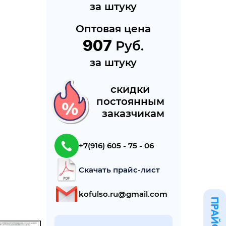
за штуку
Оптовая цена
907
 Руб.
за штуку
cкидки 
постоянным 
 заказчикам
+7(916) 605 - 75 - 06
Скачать прайс-лист
kofulso.ru@gmail.com
ПРАЙС