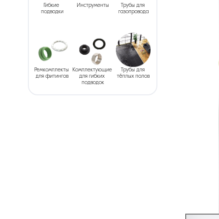
Гибкие 
Инструменты
Трубы для 
подводки
газопровода
Ремкомплекты 
Комплектующие 
Трубы для 
для фитингов
для гибких 
тёплых полов
подводок