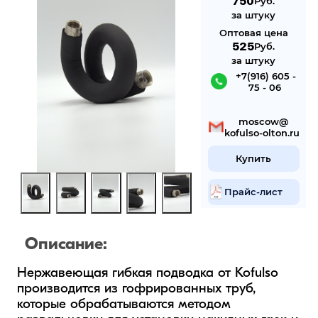
750
Руб.
за штуку
Оптовая цена
525
Руб.
за штуку
 +7(916) 605 -
75 - 06
 mosсow@
kofulso-olton.ru
Купить
Прайс-лист
Описание:
Нержавеющая гибкая подводка от Kofulso 
производится из гофрированных труб, 
которые обрабатываются методом 