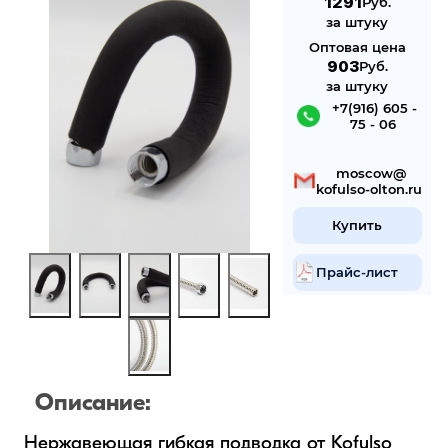
1291
Руб.
за штуку
Оптовая цена
903
Руб.
за штуку
 +7(916) 605 -
75 - 06
 mosсow@
kofulso-olton.ru
Купить
Прайс-лист
Описание:
Нержавеющая гибкая подводка от Kofulso 