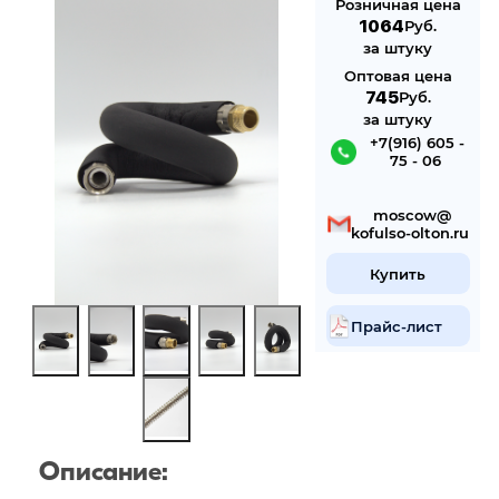
Розничная цена
1064
Руб.
за штуку
Оптовая цена
745
Руб.
за штуку
 +7(916) 605 -
75 - 06
 mosсow@
kofulso-olton.ru
Купить
Прайс-лист
Описание: