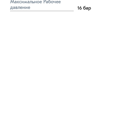
Максимальное Рабочее 
давление
16
бар
Материал гофрированной 
трубы
Сталь AISI-304