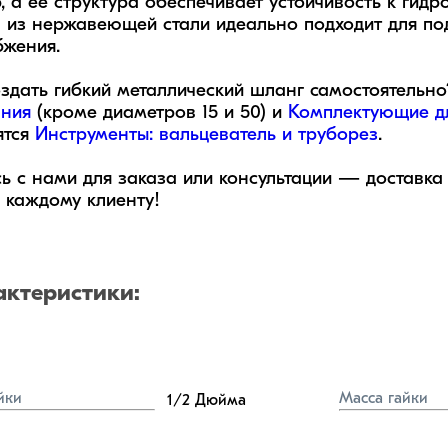
р, а её структура обеспечивает устойчивость к гидр
 из нержавеющей стали идеально подходит для под
жения.

оздать гибкий металлический шланг самостоятельно
ания
 (кроме диаметров 15 и 50) и 
Комплектующие дл
тся 
Инструменты: вальцеватель и труборез
. 

ь с нами для заказа или консультации — доставка 
 каждому клиенту!
актеристики:
йки
Масса гайки
1/2
Дюйма