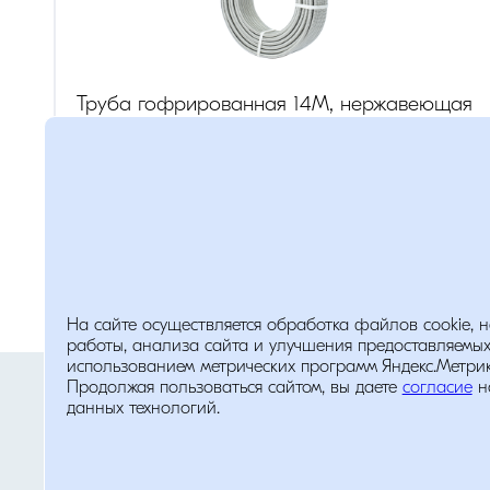
Труба гофрированная 14M, нержавеющая
сталь, отожженная 1/2 дюйма, 50 метров, для
вальцевания
диаметр
:
1/2
(дюйм)
Розница:
238
руб.
На сайте осуществляется обработка файлов cookie, 
работы, анализа сайта и улучшения предоставляемых
Помощь
использованием метрических программ Яндекс.Метрика
Опт:
167
руб.
Политика обработки персональных д
Продолжая пользоваться сайтом, вы даете
согласие
н
данных технологий.