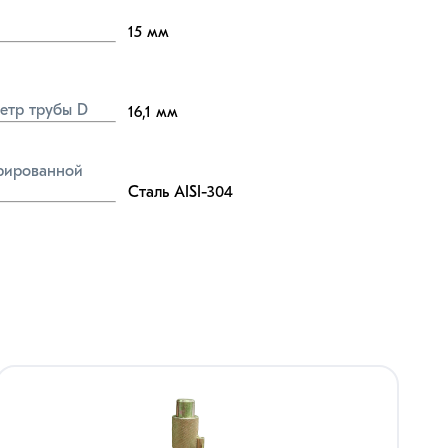
15
мм
етр трубы D
16,1
мм
ированной 
Сталь AISI-304