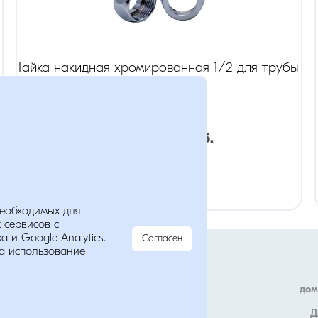
Гайка накидная хромированная 1/2 для трубы
14М
Розница:
90
руб.
Опт:
64
руб.
необходимых для
 сервисов с
Мы в соц. сетях
 и Google Analytics.
Согласен
анных
а использование
дом
Д