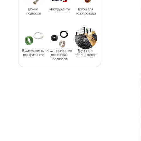
Гибкие 
Инструменты
Трубы для 
подводки
газопровода
Ремкомплекты 
Комплектующие 
Трубы для 
для фитингов
для гибких 
тёплых полов
подводок