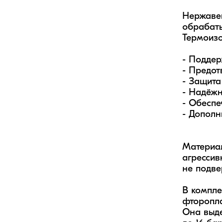
Нержавею
обрабаты
Термоизо
- Поддер
- Предот
- Защита
- Надёжн
- Обеспе
- Дополн
Материал
агрессив
не подве
В компле
фторопла
Она выде