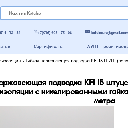
514 - 13 - 52
+7(916) 605 - 75 - 06
kofulso.ru@gmail.co
татьи
Сертификаты
АУПТ Проектиров
моизоляции
»
Гибкая нержавеющая подводка KFI 15 Ш/Ш (папа-
ержавеющая подводка KFI 15 штуцер
изоляции с никелированными гайка
метра