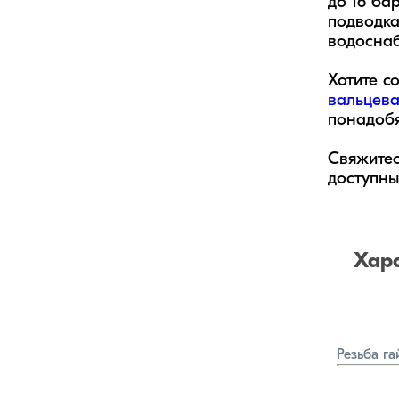
до 16 ба
подводка
водоснаб
Хотите с
вальцев
понадобя
Свяжитес
доступны
Хар
Резьба га