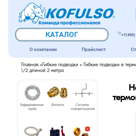
КАТАЛОГ
+7(495) 
О компании
Прайслист
С
Главная
»
Гибкие подводки
»
Гибкие подводки в тер
1/2 длиной 2 метра
Н
термо
Гофрированные 
Фитинги
Системы 
трубы
пожаротушения