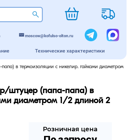
m
moscow@kofulso-olton.ru
ание
Технические характеристики
папа) в термоизоляции с никелир. гайками диаметром
/штуцер (папа-папа) в 
ми диаметром 1/2 длиной 2 
Розничная цена
По запросу