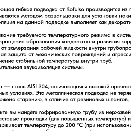
щая гибкая подводка от Kofulso производится из 
ваются методом развальцовки для установки накидн
ляция на данной подводке выполняет как декорати
жание требуемого температурного режима в системе
вращение образования конденсата и развития корр
 от замерзания рабочей жидкости внутри трубопров
ая защита от механических повреждений и агрессив
чение стабильной температуры внутри труб.

ительная звукоизоляция системы.

 — сталь AISI 304, отличающаяся высокой прочнос
ных условиях. Эта металлическая подводка не теряе
ржена старению, в отличие от резиновых шлангов, 
кте вы найдёте гофрированную трубу из нержавейк
стовые прокладки (для повышенных температур) и 
рживает температуру до 200 °C (при использовани