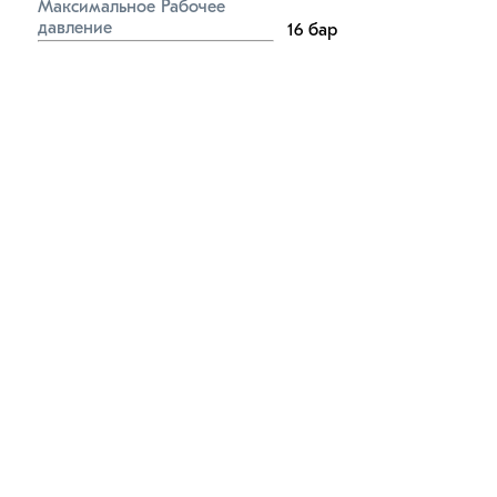
Максимальное Рабочее 
давление
16
бар
Материал гофрированной 
трубы
Сталь AISI-304