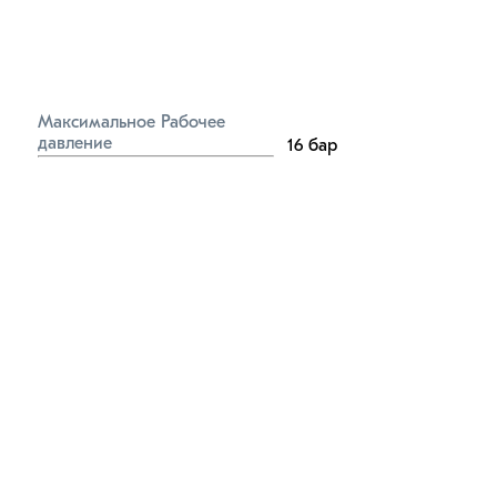
Максимальное Рабочее 
давление
16
бар
Диффузия кислорода
0
мг/л