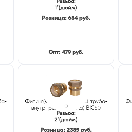
Резьба
:
1
"(дюйм)
Розница:
684
руб.
Опт:
479
руб.
ба-
Фитинг(муфта) KOFULSO труба-
Фи
0
внутр. резьба (мама) BIC50
Резьба
:
2
"(дюйм)
Розница:
2385
руб.