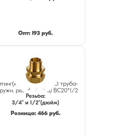
Опт:
193
руб.
тинг(муфта) KOFULSO труба-
ружн. резьба (папа) BC20*1/2
Резьба
:
3/4" и 1/2
"(дюйм)
Розница:
466
руб.