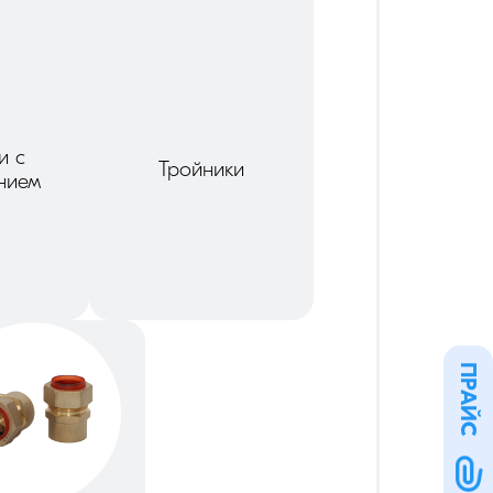
и с
Тройники
нием
ПРАЙС