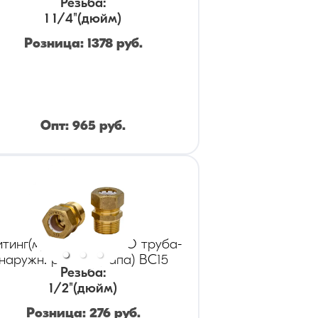
Резьба
:
1 1/4
"(дюйм)
Розница:
1378
руб.
Опт:
965
руб.
тинг(муфта) KOFULSO труба-
наружн. резьба (папа) BC15
Резьба
:
1/2
"(дюйм)
Розница:
276
руб.