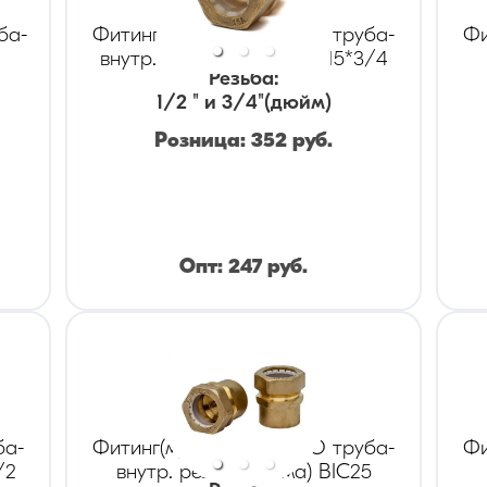
ба-
Фитинг(муфта) KOFULSO труба-
Фи
внутр. резьба(мама) BIC15*3/4
Резьба
:
1/2 " и 3/4
"(дюйм)
Розница:
352
руб.
Опт:
247
руб.
ба-
Фитинг(муфта) KOFULSO труба-
Фи
/2
внутр. резьба (мама) BIC25