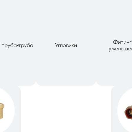
Фитинг
 труба-труба
Угловики
уменьше