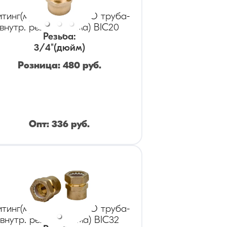
тинг(муфта) KOFULSO труба-
внутр. резьба (мама) BIC20
Резьба
:
3/4
"(дюйм)
Розница:
480
руб.
Опт:
336
руб.
тинг(муфта) KOFULSO труба-
внутр. резьба (мама) BIC32