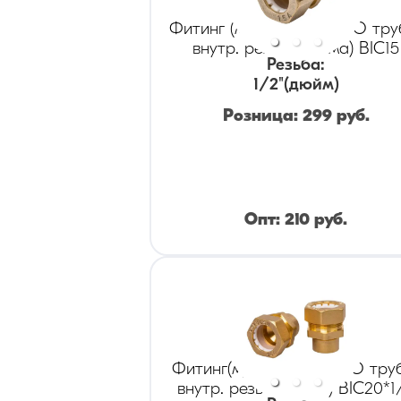
Фитинг (муфта) KOFULSO тру
внутр. резьба (мама) BIC15
Резьба
:
1/2
"(дюйм)
Розница:
299
руб.
Опт:
210
руб.
Фитинг(муфта) KOFULSO тру
внутр. резьба(мама) BIC20*1