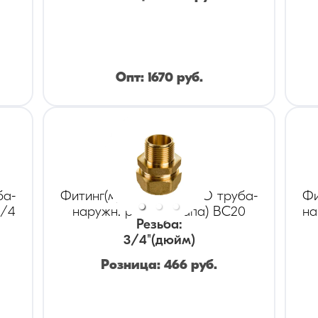
Опт:
1670
руб.
ба-
Фитинг(муфта) KOFULSO труба-
Фи
3/4
наружн. резьба (папа) BC20
на
Резьба
:
3/4
"(дюйм)
Розница:
466
руб.