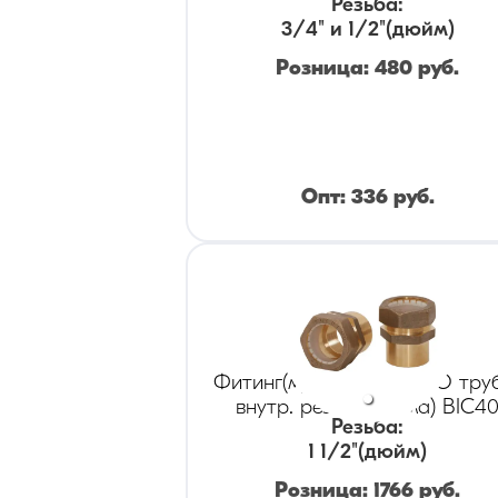
Резьба
:
3/4" и 1/2
"(дюйм)
Розница:
480
руб.
Опт:
336
руб.
Фитинг(муфта) KOFULSO тру
внутр. резьба (мама) BIC4
Резьба
:
1 1/2
"(дюйм)
Розница:
1766
руб.