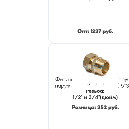
Опт:
1237
руб.
Фитинг(муфта) KOFULSO тру
наружн. резьба (папа) BC15*
Резьба
:
1/2" и 3/4
"(дюйм)
Розница:
352
руб.