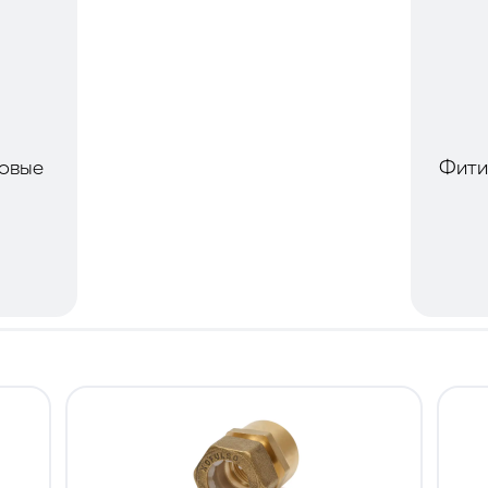
овые
Фити