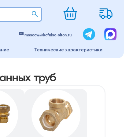
m
moscow@kofulso-olton.ru
ание
Технические характеристики
анных труб