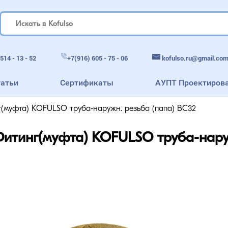
514 - 13 - 52
+7(916) 605 - 75 - 06
kofulso.ru@gmail.co
татьи
Сертификаты
АУПТ Проектиров
(муфта) KOFULSO труба-наружн. резьба (папа) BC32
итинг(муфта) KOFULSO труба-нару