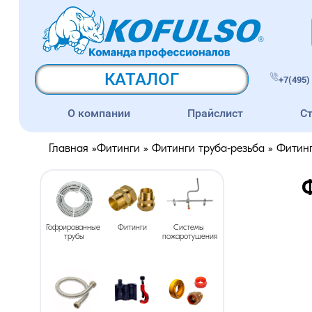
КАТАЛОГ
+7(495) 
О компании
Прайслист
С
Главная
»
Фитинги
»
Фитинги труба-резьба
»
Фитинг
Ф
Гофрированные 
Фитинги
Системы 
трубы
пожаротушения