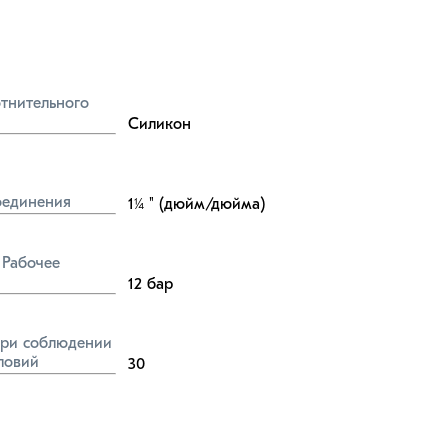
тнительного 
Силикон
оединения
1¼
" (дюйм/дюйма)
Рабочее 
12
бар
ри соблюдении 
ловий
30