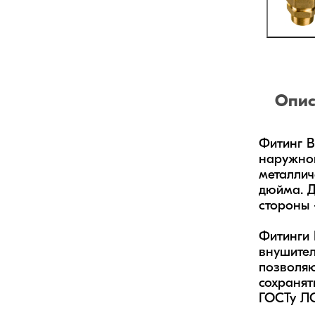
Опис
Фитинг B
наружног
металлич
дюйма. Д
стороны 
Фитинги 
внушител
позволяю
сохранят
ГОСТу ЛС