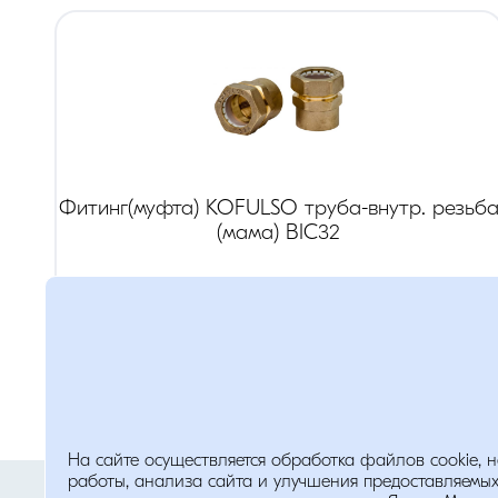
Фитинг(муфта) KOFULSO труба-внутр. резьб
(мама) BIC32
Резьба
:
1 1/4
"(дюйм)
Розница:
1378
руб.
На сайте осуществляется обработка файлов cookie, 
Помощь
Опт:
965
руб.
работы, анализа сайта и улучшения предоставляемых
Политика обработки персональных д