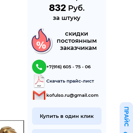
832
 Руб.
за штуку
cкидки 
постоянным 
 заказчикам
+7(916) 605 - 75 - 06
Скачать прайс-лист
kofulso.ru@gmail.com
ПРАЙС
Купить в один клик