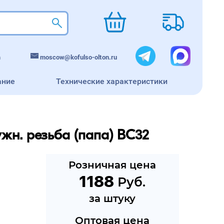
m
moscow@kofulso-olton.ru
ание
Технические характеристики
жн. резьба (папа) BC32
Розничная цена
1188
 Руб.
за штуку
Оптовая цена