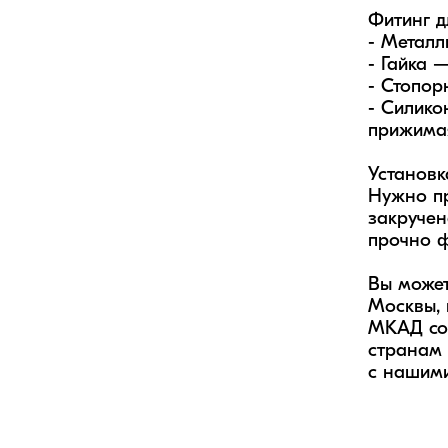
Фитинг д
- Металл
- Гайка 
- Стопор
- Силико
прижимая
Установк
Нужно пр
закручен
прочно ф
Вы может
Москвы, 
МКАД соб
странам 
с нашими