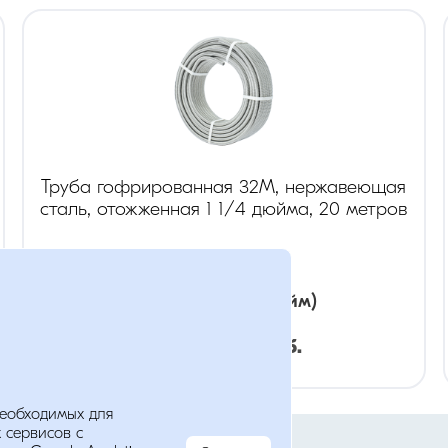
а
Труба гофрированная 32М, нержавеющая
сталь, отожженная 1 1/4 дюйма, 20 метров
диаметр
:
1 1/4
(дюйм)
Розница:
713
руб.
необходимых для
Мы в соц. сетях
Опт:
499
руб.
 сервисов с
анных