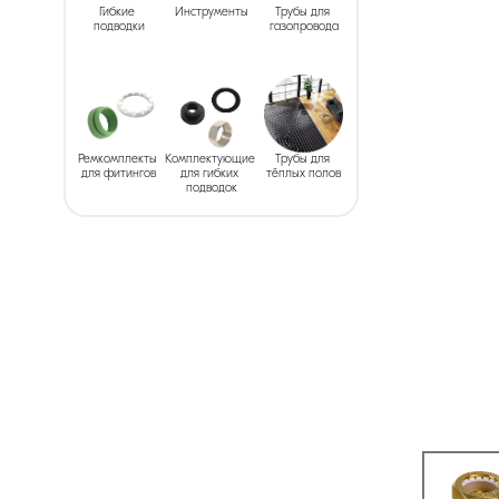
Гибкие 
Инструменты
Трубы для 
подводки
газопровода
Ремкомплекты 
Комплектующие 
Трубы для 
для фитингов
для гибких 
тёплых полов
подводок