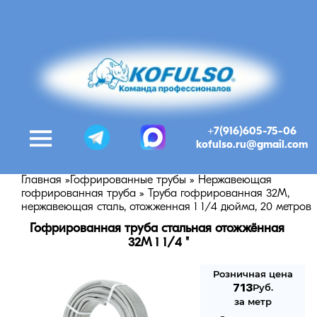
+7(916)605-75-06
kofulso.ru@gmail.com
Главная
»
Гофрированные трубы
»
Нержавеющая
гофрированная труба
»
Труба гофрированная 32М,
нержавеющая сталь, отожженная 1 1/4 дюйма, 20 метров
Гофрированная труба стальная отожжённая 
32M 1 1/4 "
Розничная цена
713
Руб.
за метр