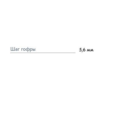
Шаг гофры
5,6
мм
Диффузия кислорода
0
мг/л