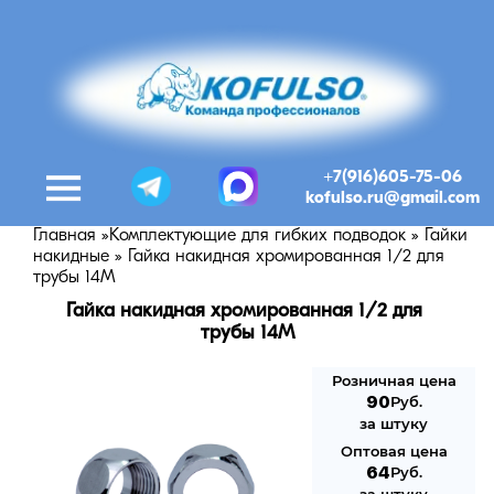
+7(916)605-75-06
kofulso.ru@gmail.com
Главная
»
Комплектующие для гибких подводок
»
Гайки
накидные
»
Гайка накидная хромированная 1/2 для
трубы 14М
Гайка накидная хромированная 1/2 для 
трубы 14М
Розничная цена
90
Руб.
за штуку
Оптовая цена
64
Руб.