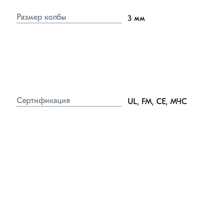
Размер колбы
3
мм
Сертификация
UL, FM, CE, МЧС
Коэффициент 
0,6
производительности
дм³/(с×10×МПа⁰·⁵)