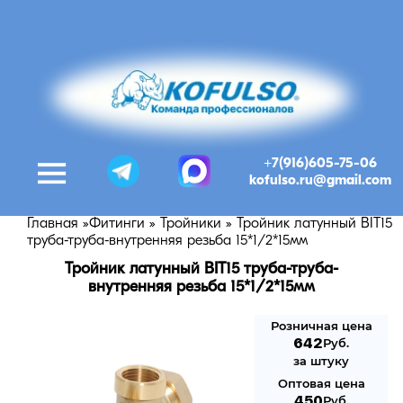
+7(916)605-75-06
kofulso.ru@gmail.com
Главная
»
Фитинги
»
Тройники
»
Тройник латунный BIT15
труба-труба-внутренняя резьба 15*1/2*15мм
Тройник латунный BIT15 труба-труба-
внутренняя резьба 15*1/2*15мм
Розничная цена
642
Руб.
за штуку
Оптовая цена
450
Руб.