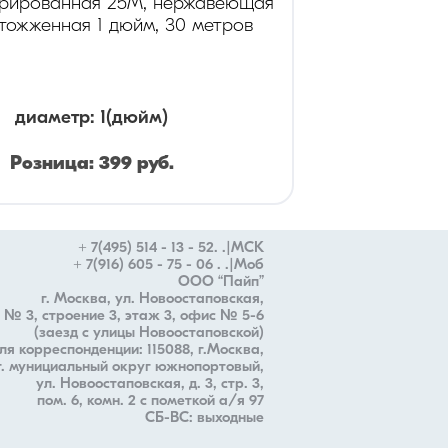
фрированная 25М, нержавеющая
отожженная 1 дюйм, 30 метров
диаметр
:
1
(дюйм)
Розница:
399
руб.
Опт:
280
руб.
+ 7(495) 514 - 13 - 52. .|МСК
+ 7(916) 605 - 75 - 06 . .|Моб
ООО “Пайп”
г. Москва, ул. Новоостаповская,
 № 3, строение 3, этаж 3, офис № 5-6
(заезд с улицы Новоостаповской)
ля корреспонденции: 115088, г.Москва,
 г. мунициальный округ южнопортовый,
ул. Новоостаповская, д. 3, стр. 3,
пом. 6, комн. 2 с пометкой а/я 97
СБ-ВС: выходные