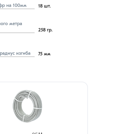
фр на 100мм
18
шт.
ого метра 
258
гр.
радиус изгиба
75
мм