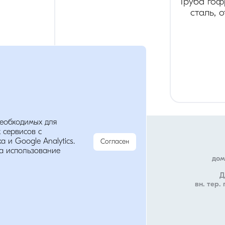
Труба го
сталь, 
Мы в соц. сетях
необходимых для
анных
 сервисов с
 и Google Analytics.
Согласен
а использование
дом
Д
вн. тер.