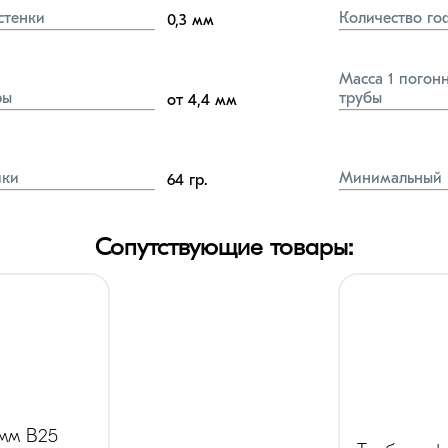
стенки
Количество го
0,3
мм
Масса 1 погонн
ры
трубы
от 4,4
мм
йки
Минимальный 
64
гр.
Сопутствующие товары:
5мм В25