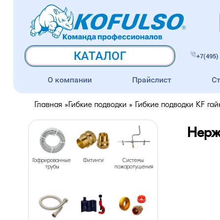
КАТАЛОГ
+7(495) 
О компании
Прайслист
С
Главная
»
Гибкие подводки
»
Гибкие подводки KF гай
Нерж
Гофрированные 
Фитинги
Системы 
трубы
пожаротушения