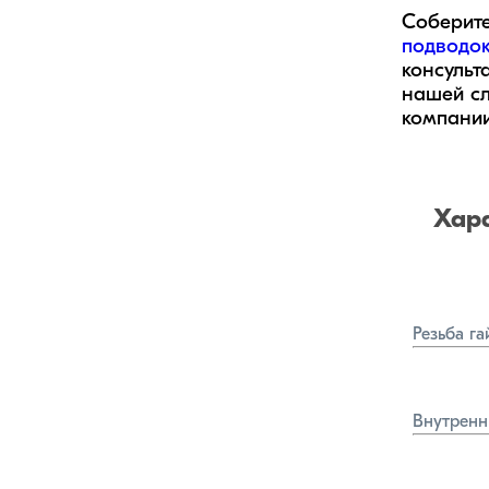
Соберите
подводо
консульт
нашей сл
компании
Хар
Резьба га
Внутренн