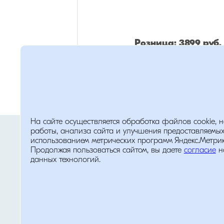
Розница:
3899
руб.
Опт:
2730
руб.
Помощь
На сайте осуществляется обработка файлов cookie, 
Политика обработки персональных д
работы, анализа сайта и улучшения предоставляемых
использованием метрических программ Яндекс.Метрика
Продолжая пользоваться сайтом, вы даете
согласие
н
данных технологий.