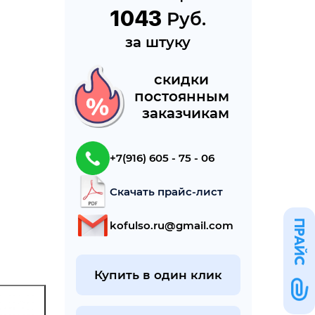
1043
 Руб.
за штуку
cкидки 
постоянным 
 заказчикам
+7(916) 605 - 75 - 06
Скачать прайс-лист
ПРАЙС
kofulso.ru@gmail.com
Купить в один клик