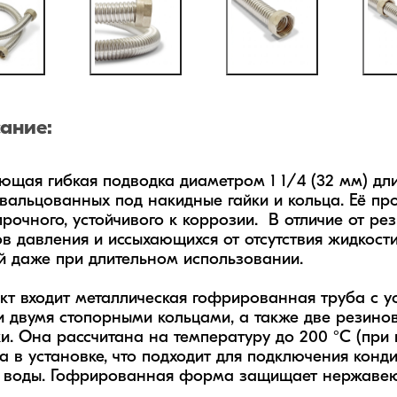
ание:
щая гибкая подводка диаметром 1 1/4 (32 мм) дли
звальцованных под накидные гайки и кольца. Её про
 прочного, устойчивого к коррозии.  В отличие от р
в давления и иссыхающихся от отсутствия жидкости 
 даже при длительном использовании.

кт входит металлическая гофрированная труба с у
и двумя стопорными кольцами, а также две резино
и. Она рассчитана на температуру до 200 °C (при
на в установке, что подходит для подключения конди
 воды. Гофрированная форма защищает нержавеющ