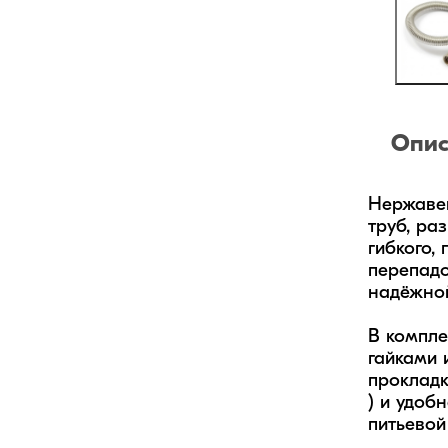
Опис
Нержавею
труб, ра
гибкого,
перепадо
надёжной
В компле
гайками 
прокладк
) и удоб
питьевой