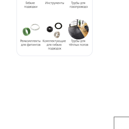
Гибкие 
Инструменты
Трубы для 
подводки
газопровода
Ремкомплекты 
Комплектующие 
Трубы для 
для фитингов
для гибких 
тёплых полов
подводок