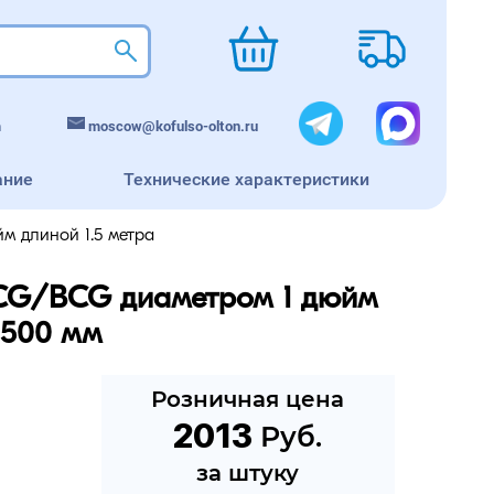
m
moscow@kofulso-olton.ru
ание
Технические характеристики
м длиной 1.5 метра
CG/BCG диаметром 1 дюйм 
1500 мм
Розничная цена
2013
 Руб.
за штуку