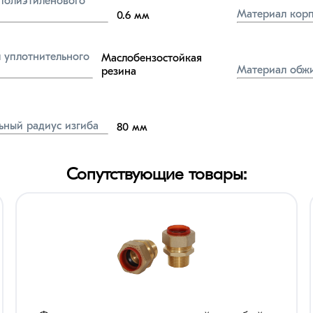
полиэтиленового 
Материал корп
0.6
мм
 уплотнительного 
Маслобензостойкая 
Материал обж
резина
ный радиус изгиба
80
мм
Сопутствующие товары: