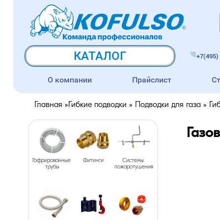
КАТАЛОГ
+7(495) 
О компании
Прайслист
С
Главная
»
Гибкие подводки
»
Подводки для газа
»
Ги
Газо
Гофрированные 
Фитинги
Системы 
трубы
пожаротушения