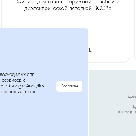
Фитинг для газа с наружной резьбой и
диэлектрической вставкой BCG25
размер
:
1"
Розница:
713
руб.
Опт:
499
руб.
Мы в соц. сетях
необходимых для
анных
 сервисов с
 и Google Analytics.
Согласен
а использование
дом
Д
вн. тер.