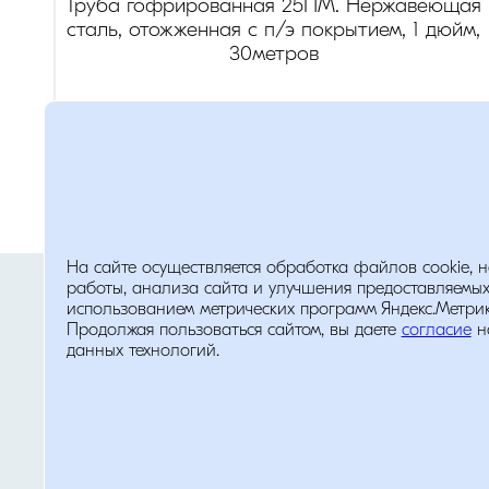
Труба гофрированная 25ПМ. Нержавеющая
сталь, отожженная с п/э покрытием, 1 дюйм,
30метров
диаметр
:
1
(дюйм)
Розница:
622
руб.
Опт:
436
руб.
Помощь
На сайте осуществляется обработка файлов cookie, 
Политика обработки персональных д
работы, анализа сайта и улучшения предоставляемых
использованием метрических программ Яндекс.Метрика
Продолжая пользоваться сайтом, вы даете
согласие
н
данных технологий.