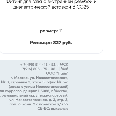
Фитинг для газа с внутренней резьбой и
диэлектрической вставкой BICG25
размер
:
1"
Розница:
827
руб.
Опт:
579
руб.
+ 7(495) 514 - 13 - 52. .|МСК
+ 7(916) 605 - 75 - 06 . .|Моб
ООО “Пайп”
г. Москва, ул. Новоостаповская,
 № 3, строение 3, этаж 3, офис № 5-6
(заезд с улицы Новоостаповской)
ля корреспонденции: 115088, г.Москва,
 г. мунициальный округ южнопортовый,
ул. Новоостаповская, д. 3, стр. 3,
пом. 6, комн. 2 с пометкой а/я 97
СБ-ВС: выходные