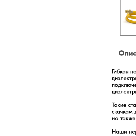
Опис
Гибкая п
диэлектр
подключе
диэлектр
Такие ст
скачкам 
но также
Наши нер