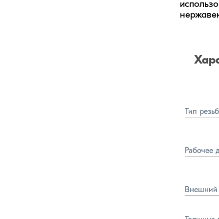
использо
нержавею
Хар
Тип резь
Рабочее 
Внешний 