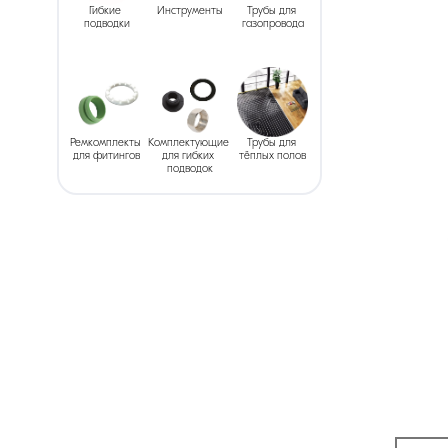
Гибкие 
Инструменты
Трубы для 
подводки
газопровода
Ремкомплекты 
Комплектующие 
Трубы для 
для фитингов
для гибких 
тёплых полов
подводок