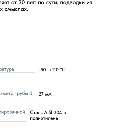
т от 30 лет: по сути, подводки из 
х смыслах.
ратура
-50...+110
°C
аметр трубы d
27
мм
ированной 
Сталь AISI-304 в 
полиэтилене