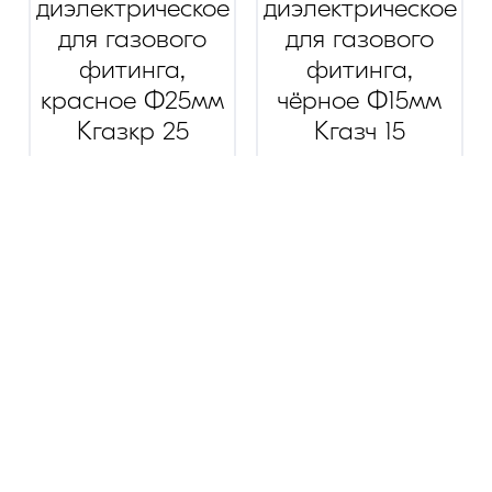
диэлектрическое
диэлектрическое
для газового
для газового
фитинга,
фитинга,
красное Ф25мм
чёрное Ф15мм
Кгазкр 25
Кгазч 15
размер
:
размер
:
1"
1/2"
Розница:
28
руб.
Розница:
27
руб.
Опт:
20
руб.
Опт:
19
руб.