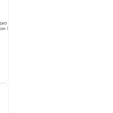
дка
ом 1
р