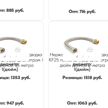
пт:
885
руб.
Опт:
716
руб.
ая гибкая подводка
Нержавеющая гибкая подво
/штуцер диаметром 1
KF25 гайка/штуцер диаметр
диаметр
:
диаметр
:
линой 1.5 метра
дюйм длиной 2 метра
1
(дюйм)
1
(дюйм)
ница:
1353
руб.
Розница:
1518
руб.
пт:
947
руб.
Опт:
1063
руб.