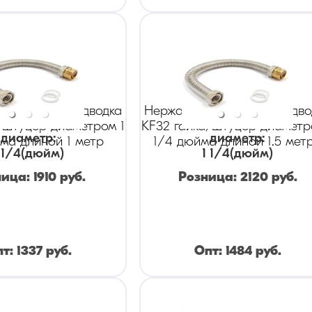
ая гибкая подводка
Нержавеющая гибкая подво
/штуцер диаметром 1
KF32 гайка/штуцер диаметр
диаметр
:
диаметр
:
ма длиной 1 метр
1/4 дюйма длиной 1.5 мет
 1/4
(дюйм)
1 1/4
(дюйм)
ница:
1910
руб.
Розница:
2120
руб.
пт:
1337
руб.
Опт:
1484
руб.