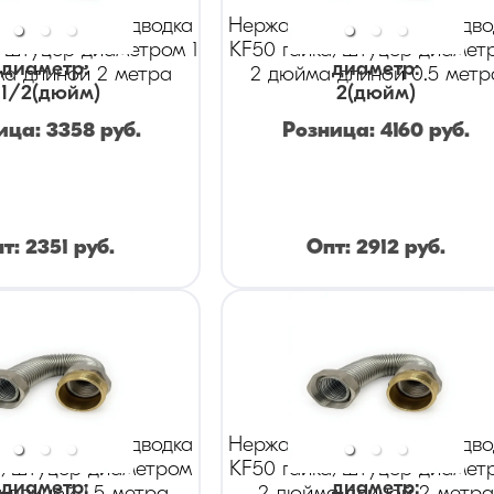
ая гибкая подводка
Нержавеющая гибкая подво
/штуцер диаметром 1
KF50 гайка/штуцер диамет
диаметр
:
диаметр
:
ма длиной 2 метра
2 дюйма длиной 0.5 метр
 1/2
(дюйм)
2
(дюйм)
ица:
3358
руб.
Розница:
4160
руб.
пт:
2351
руб.
Опт:
2912
руб.
ая гибкая подводка
Нержавеющая гибкая подво
а/штуцер диаметром
KF50 гайка/штуцер диамет
диаметр
:
диаметр
: