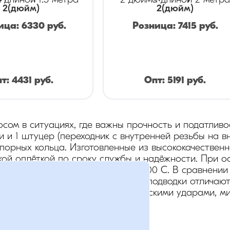
 длиной 1.5 метра
2 дюйма длиной 2 метр
2
(дюйм)
2
(дюйм)
ица:
6330
руб.
Розница:
7415
руб.
пт:
4431
руб.
Опт:
5191
руб.
осом в ситуациях, где важны прочность и податливо
и и 1 штуцер (переходник с внутренней резьбы на в
порных кольца. Изготовленные из высококачественно
кой оплёткой по сроку службы и надёжности. При 
аботать при температурах до 200 C. В сравнении 
ления, гофрированные стальные подводки отличаютс
пешно справляются с гидравлическими ударами, ми
я:
