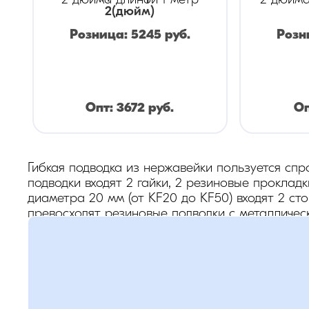
2 дюйма длиной 1 метр
2 дюйма
2
(дюйм)
Розница:
5245
руб.
Розн
Опт:
3672
руб.
О
Гибкая подводка из нержавейки пользуется спр
подводки входят 2 гайки, 2 резиновые прокладк
диаметра 20 мм (от KF20 до KF50) входят 2 сто
превосходят резиновые подводки с металличес
фторопластовыми прокладками они способны р
растрескиванию и износу из-за перепадов дав
гофрированной конструкции из металла они ус
Применение охватывает следующие направлени
- Водоснабжение (горячее и холодное);
