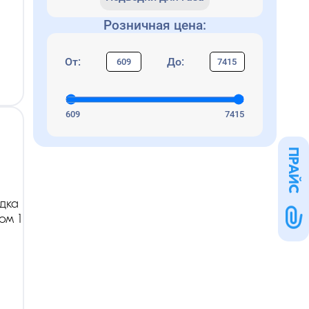
Розничная цена:
От:
До:
609
7415
ПРАЙС
дка
ом 1