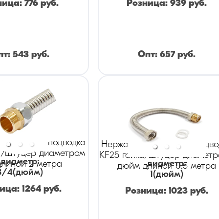
ница:
776
руб.
Розница:
939
руб.
пт:
543
руб.
Опт:
657
руб.
ая гибкая подводка
Нержавеющая гибкая подво
а/штуцер диаметром
KF25 гайка/штуцер диаметр
диаметр
:
диаметр
:
длиной 2 метра
дюйм длиной 0.5 метра
3/4
(дюйм)
1
(дюйм)
ница:
1264
руб.
Розница:
1023
руб.