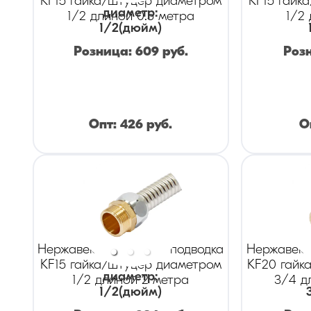
KF15 гайка/штуцер диаметром
KF15 гайк
диаметр
:
1/2 длиной 0.5 метра
1/2
1/2
(дюйм)
Розница:
609
руб.
Роз
Опт:
426
руб.
О
Нержавеющая гибкая подводка
Нержавеющ
KF15 гайка/штуцер диаметром
KF20 гайк
диаметр
:
1/2 длиной 2 метра
3/4 д
1/2
(дюйм)