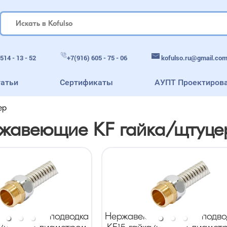
514 - 13 - 52
+7(916) 605 - 75 - 06
kofulso.ru@gmail.co
татьи
Сертификаты
АУПТ Проектиров
ер
ржавеющие KF гайка/щтуце
ая гибкая подводка
Нержавеющая гибкая подво