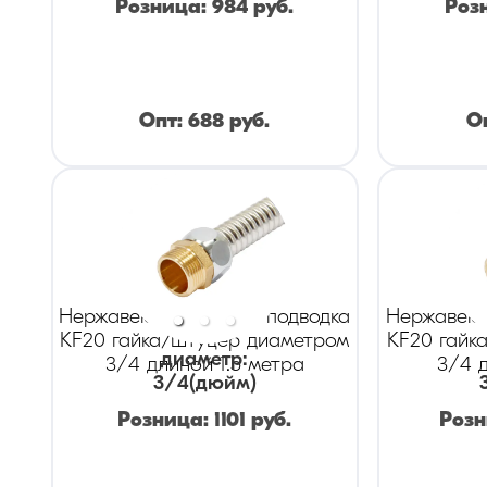
Розница:
984
руб.
Роз
Опт:
688
руб.
О
Нержавеющая гибкая подводка
Нержавеющ
KF20 гайка/штуцер диаметром
KF20 гайк
диаметр
:
3/4 длиной 1.5 метра
3/4 
3/4
(дюйм)
Розница:
1101
руб.
Роз