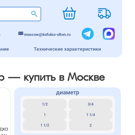
m
moscow@kofulso-olton.ru
ание
Технические характеристики
р — купить в Москве
диаметр
1/2
3/4
1
1 1/4
1 1/2
2
дка