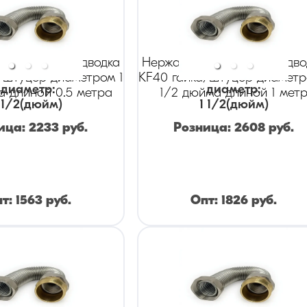
ая гибкая подводка
Нержавеющая гибкая подво
/штуцер диаметром 1
KF40 гайка/штуцер диаметр
диаметр
:
диаметр
:
а длиной 0.5 метра
1/2 дюйма длиной 1 мет
 1/2
(дюйм)
1 1/2
(дюйм)
ица:
2233
руб.
Розница:
2608
руб.
пт:
1563
руб.
Опт:
1826
руб.