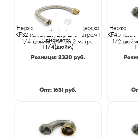
Нержавеющая гибкая подводка
Нержавеющ
KF32 гайка/штуцер диаметром 1
KF40 гайка
диаметр
:
1/4 дюйма длиной 2 метра
1/2 дюйм
1 1/4
(дюйм)
1
Розница:
2330
руб.
Розн
Опт:
1631
руб.
О