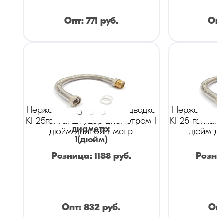
Опт:
771
руб.
О
Нержавеющая гибкая подводка
Нержавеющ
KF25гайка/штуцер диаметром 1
KF25 гайка
диаметр
:
дюйм длиной 1 метр
дюйм д
1
(дюйм)
Розница:
1188
руб.
Роз
Опт:
832
руб.
О