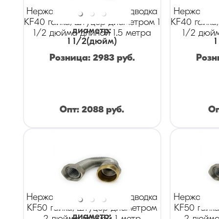
Нержавеющая гибкая подводка
Нержавеющ
KF40 гайка/штуцер диаметром 1
KF40 гайка
диаметр
:
1/2 дюйма длиной 1.5 метра
1/2 дюй
1 1/2
(дюйм)
1
Розница:
2983
руб.
Розн
Опт:
2088
руб.
О
Нержавеющая гибкая подводка
Нержавеющ
KF50 гайка/штуцер диаметром
KF50 гайк
диаметр
: