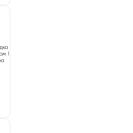
дка
ом 1
ра