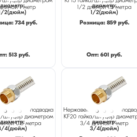
а/штуцер диаметром
KF15 гайка/штуцер диамет
диаметр
:
диаметр
:
 длиной 1 метр
1/2 длиной 1.5 метра
1/2
(дюйм)
1/2
(дюйм)
ница:
734
руб.
Розница:
859
руб.
пт:
513
руб.
Опт:
601
руб.
ая гибкая подводка
Нержавеющая гибкая подво
а/штуцер диаметром
KF20 гайка/штуцер диамет
диаметр
:
диаметр
:
линой 0.5 метра
3/4 длиной 1 метр
3/4
(дюйм)
3/4
(дюйм)