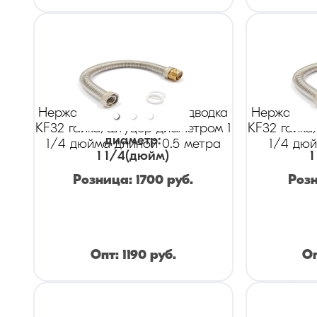
Нержавеющая гибкая подводка
Нержавеющ
KF32 гайка/штуцер диаметром 1
KF32 гайка
диаметр
:
1/4 дюйма длиной 0.5 метра
1/4 дюй
1 1/4
(дюйм)
1
Розница:
1700
руб.
Роз
Опт:
1190
руб.
О