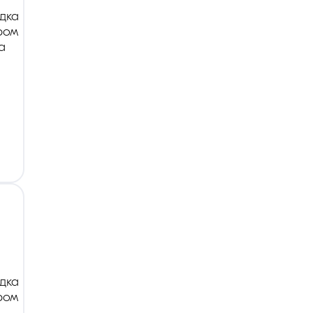
дка
ром
а
дка
ром