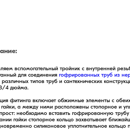
ание:
ляем вспомогательный тройник с внутренней резь
анный для соединения 
гофрированных труб из не
с различных типов труб и сантехнических констру
3/4 дюйма.

ция фитинга включает обжимные элементы с обеих с
 гайки, а между ними расположены стопорное и упл
прост: необходимо вставить гофрированную трубу до
ании гайки стопорное кольцо захватывает ближай
дновременно силиконовое уплотнительное кольцо пр