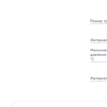
Размер т
Материал
Максимал
давление 
°C
Материа