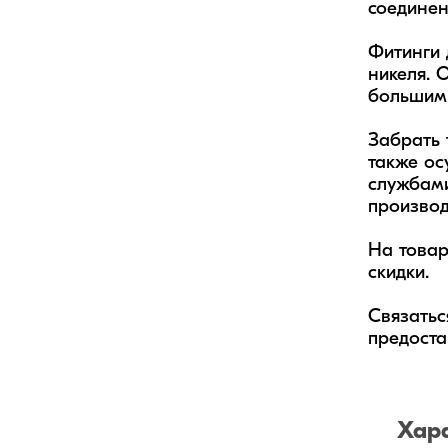
соединени
Фитинги 
никеля. 
большим 
Забрать 
также ос
службами
производ
На товар
скидки.

Связатьс
предоста
Хар