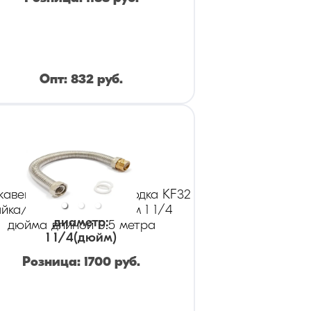
Опт:
832
руб.
авеющая гибкая подводка KF32
айка/штуцер диаметром 1 1/4
диаметр
:
дюйма длиной 0.5 метра
1 1/4
(дюйм)
Розница:
1700
руб.