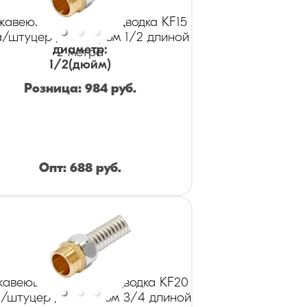
жавеющая гибкая подводка KF15
а/штуцер диаметром 1/2 длиной
диаметр
:
2 метра
1/2
(дюйм)
Розница:
984
руб.
Опт:
688
руб.
авеющая гибкая подводка KF20
а/штуцер диаметром 3/4 длиной