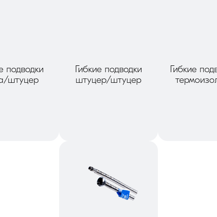
е подводки
Гибкие подводки
Гибкие под
ка/штуцер
штуцер/штуцер
термоизо