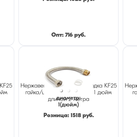
Опт:
716
руб.
 KF25
Нержавеющая гибкая подводка KF25
Нерж
юйм
гайка/штуцер диаметром 1 дюйм
г
диаметр
:
длиной 2 метра
1
(дюйм)
Розница:
1518
руб.