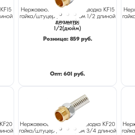
KF15
Нержавеющая гибкая подводка KF15
Нер
линой
гайка/штуцер диаметром 1/2 длиной
гайк
диаметр
:
1.5 метра
1/2
(дюйм)
Розница:
859
руб.
Опт:
601
руб.
 KF20
Нержавеющая гибкая подводка KF20
Нерж
линой
гайка/штуцер диаметром 3/4 длиной
гайк