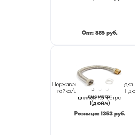
Опт:
885
руб.
Нержавеющая гибкая подводка
гайка/штуцер диаметром 1 д
диаметр
:
длиной 1.5 метра
1
(дюйм)
Розница:
1353
руб.