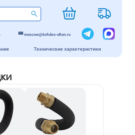
m
moscow@kofulso-olton.ru
ание
Технические характеристики
дки