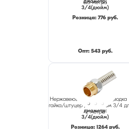
диаметр
:
0.5 метра
3/4
(дюйм)
Розница:
776
руб.
Опт:
543
руб.
Нержавеющая гибкая подводка
гайка/штуцер диаметром 3/4 д
диаметр
:
2 метра
3/4
(дюйм)
Розница:
1264
руб.