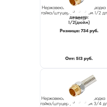
Нержавеющая гибкая подводка 
гайка/штуцер диаметром 1/2 д
диаметр
:
1 метр
1/2
(дюйм)
Розница:
734
руб.
Опт:
513
руб.
Нержавеющая гибкая подводка
гайка/штуцер диаметром 3/4 д